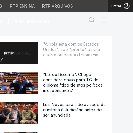
G
RTP ENSINA
RTP ARQUIVOS
Entrar
Abrir campo de
|
S
RTP
DESPORTO
 "pronto" para a guerra 
"A bola está com os Estados
Unidos". Irão "pronto" para a
guerra ou para a diplomacia
"Lei do Retorno". Chega
considera envio para TC do
diploma "tipo de atos políticos
irresponsáveis"
Luís Neves terá sido avisado da
auditoria à Judiciária antes de
ser anunciada