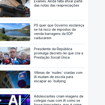
Exames. Ainda falta afixar parte
das notas das reapreciações
PS quer que Governo esclareça
se há risco de impostos da
venda barragens da EDP
caducarem
Presidente da República
promulga decreto-lei que cria a
Prestação Social Única
Vítimas de `nudes` criadas com
IA mudam de escola para
escapar ao `bullying`
Adolescentes criam imagens de
colegas nuas com IA como se
fosse brincadeira, mas é crime