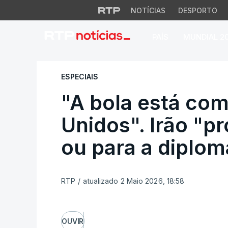
NOTÍCIAS
DESPORTO
PAÍS
MUNDIAL 2
"A bola está com o
ESPECIAIS
"A bola está com
Unidos". Irão "p
ou para a diplom
RTP
/
atualizado 2 Maio 2026, 18:58
OUVIR