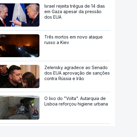
Israel rejeita trégua de 14 dias
em Gaza apesar da pressão
dos EUA
Três mortos em novo ataque
russo a Kiev
Zelensky agradece ao Senado
dos EUA aprovação de sanções
contra Rússia e Irão
O lixo do "Volta". Autarquia de
Lisboa reforçou higiene urbana
Aumentou o número de pessoas
a receber apoio alimentar da