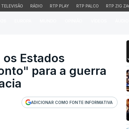
TELEVISÃO
RÁDIO
RTP PLAY
RTP PALCO
RTP ZIG ZA
026
EUROPA
MUNDO
OPINIÃO
VÍDEOS
ÁUDIO
s Estados Unidos". Irão
 os Estados
ronto" para a guerra
acia
ADICIONAR COMO FONTE INFORMATIVA