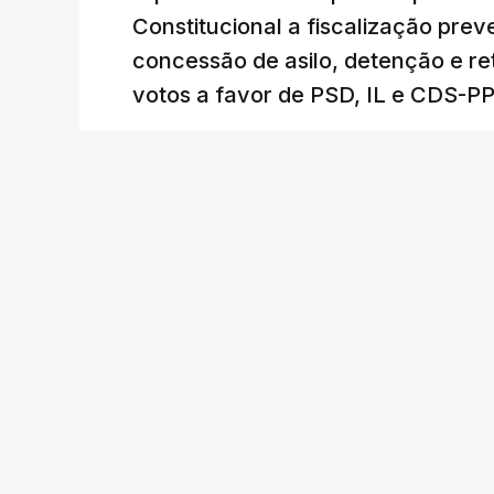
Constitucional a fiscalização pre
concessão de asilo, detenção e r
votos a favor de PSD, IL e CDS-P
RTP
/
cerca de uma hora