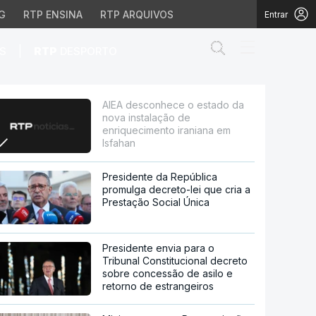
G
RTP ENSINA
RTP ARQUIVOS
Entrar
Abrir campo de
|
S
RTP
DESPORTO
ção de enriquecimento 
AIEA desconhece o estado da
nova instalação de
enriquecimento iraniana em
Isfahan
Presidente da República
promulga decreto-lei que cria a
Prestação Social Única
Presidente envia para o
Tribunal Constitucional decreto
sobre concessão de asilo e
retorno de estrangeiros