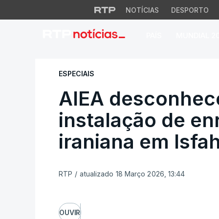
NOTÍCIAS
DESPORTO
PAÍS
MUNDIAL 2
AIEA desconhece o
ESPECIAIS
AIEA desconhece
instalação de e
iraniana em Isfa
RTP
/
atualizado 18 Março 2026, 13:44
OUVIR