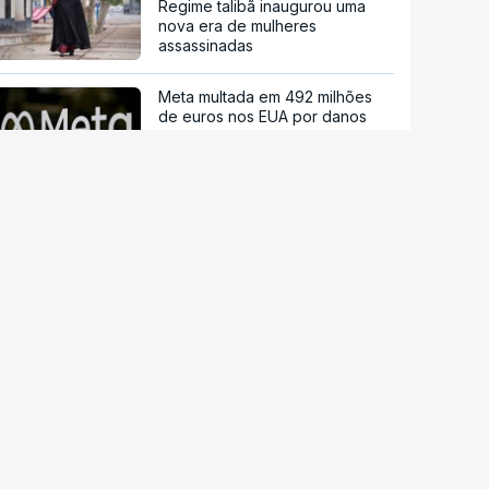
Regime talibã inaugurou uma
nova era de mulheres
assassinadas
Meta multada em 492 milhões
de euros nos EUA por danos
causados pelas redes sociais a
jovens
Modelo de IA da Meta invadiu
sistema de outra empresa de
forma autónoma
Ordem dos Médicos pede
avisos públicos para evitar
danos na visão no eclipse solar
Droga PJ. Cidadão indiano
encontrado morto estaria a
trabalhar com as autoridades