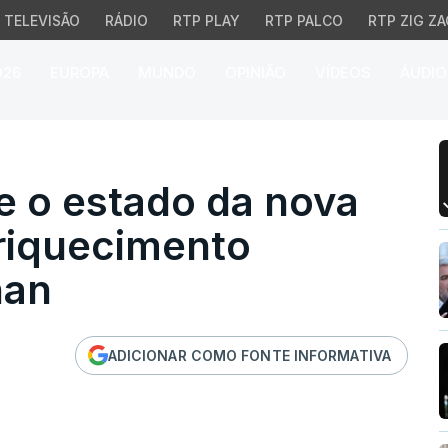
TELEVISÃO
RÁDIO
RTP PLAY
RTP PALCO
RTP ZIG ZA
026
EUROPA
MUNDO
OPINIÃO
VÍDEOS
ÁUDIO
 estado da nova instala
 o estado da nova
nriquecimento
han
ADICIONAR COMO FONTE INFORMATIVA