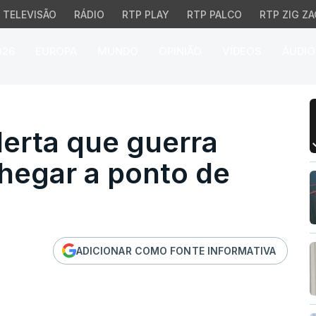
TELEVISÃO
RÁDIO
RTP PLAY
RTP PALCO
RTP ZIG ZA
026
EUROPA
MUNDO
OPINIÃO
VÍDEOS
ÁUDIO
ta que guerra "corre ri
lerta que guerra
chegar a ponto de
ADICIONAR COMO FONTE INFORMATIVA