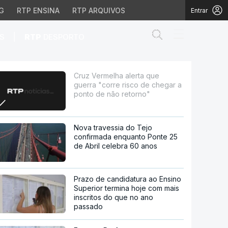
G
RTP ENSINA
RTP ARQUIVOS
Entrar
Abrir campo de
|
S
RTP
DESPORTO
sco de chegar a ponto d
Cruz Vermelha alerta que
guerra "corre risco de chegar a
ponto de não retorno"
Nova travessia do Tejo
confirmada enquanto Ponte 25
de Abril celebra 60 anos
Prazo de candidatura ao Ensino
Superior termina hoje com mais
inscritos do que no ano
passado