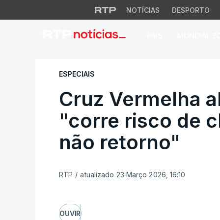
NOTÍCIAS
DESPORTO
PAÍS
MUNDIAL 2
Cruz Vermelha aler
ESPECIAIS
Cruz Vermelha a
"corre risco de 
não retorno"
RTP
/
atualizado 23 Março 2026, 16:10
OUVIR