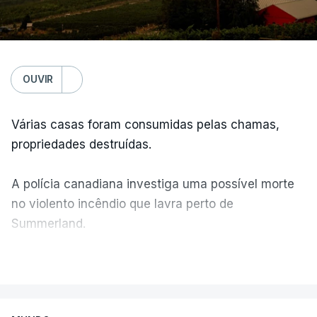
OUVIR
Várias casas foram consumidas pelas chamas,
propriedades destruídas.
A polícia canadiana investiga uma possível morte
no violento incêndio que lavra perto de
Summerland.
VER MAIS
Éum cenário de terror, descreve o primeiro-ministro
da Columbia Britânica, David Iby.