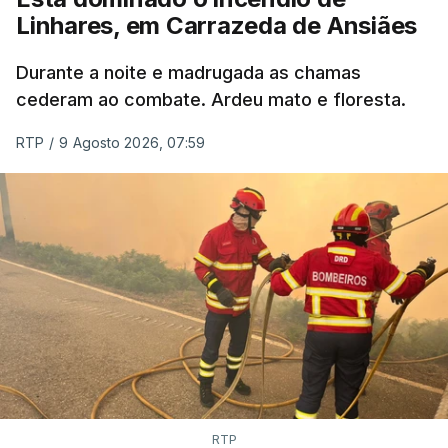
Linhares, em Carrazeda de Ansiães
ESTE CONTEÚDO ESTÁ NESTE
MOMENTO INDISPONÍVEL
Durante a noite e madrugada as chamas
cederam ao combate. Ardeu mato e floresta.
RTP
/
9 Agosto 2026, 07:59
RTP