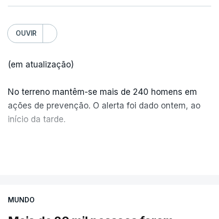
OUVIR
(em atualização)
No terreno mantêm-se mais de 240 homens em
ações de prevenção. O alerta foi dado ontem, ao
início da tarde.
Mais de 20 mil pessoas foram retiradas de casa
VER MAIS
por causa dos violentos incêndios no Canadá
MUNDO