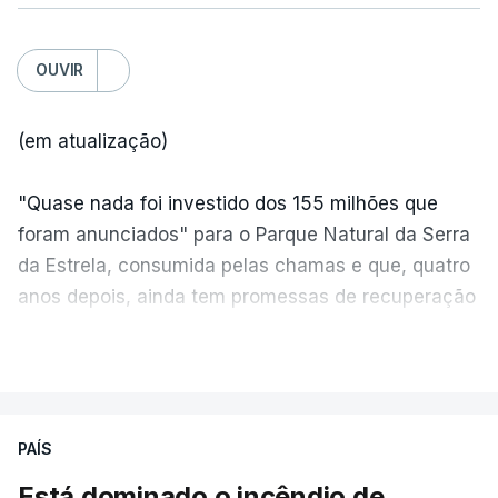
OUVIR
(em atualização)
"Quase nada foi investido dos 155 milhões que
foram anunciados" para o Parque Natural da Serra
da Estrela, consumida pelas chamas e que, quatro
anos depois, ainda tem promessas de recuperação
por cumprir.
VER MAIS
ERRO
100
PAÍS
ERROR ON HTML5 MEDIA ELEMENT
Está dominado o incêndio de