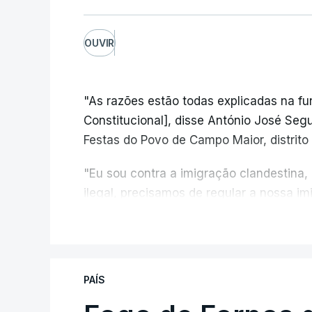
OUVIR
"As razões estão todas explicadas na f
Constitucional], disse António José Segur
Festas do Povo de Campo Maior, distrito 
"Eu sou contra a imigração clandestina,
ilegal, precisamos de regular a nossa i
fronteiras e nada disto é incompatível 
V
designadamente menores e crianças", a
António José Seguro mostrou dúvidas sob
PAÍS
criança.