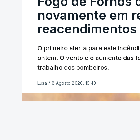
Fogo de Fornos 
novamente em re
reacendimentos
O primeiro alerta para este incêndi
ERRO
100
ontem. O vento e o aumento das te
ERROR ON HTML5 MEDIA ELEMEN
trabalho dos bombeiros.
ESTE CONTEÚDO ESTÁ NESTE MO
Lusa
/
8 Agosto 2026, 16:43
O Chega considerou "de uma enorme gra