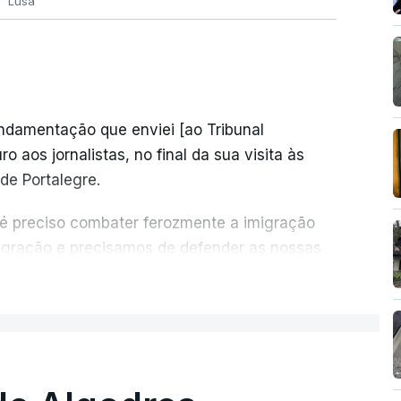
Lusa
undamentação que enviei [ao Tribunal
o aos jornalistas, no final da sua visita às
de Portalegre.
 é preciso combater ferozmente a imigração
migração e precisamos de defender as nossas
com tratarmos com dignidade as pessoas,
ER MAIS
crescentou.
re se é garantido o superior interesse da