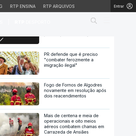
G
RTP ENSINA
RTP ARQUIVOS
Entrar
Abrir campo de
|
S
RTP
DESPORTO
Estudantes da Faculdade de
Economia destacam medidas
para os jovens no Orçamento
stacam medidas para o
PR defende que é preciso
"combater ferozmente a
imigração ilegal"
Fogo de Fornos de Algodres
novamente em resolução após
dois reacendimentos
Mais de centena e meia de
operacionais e oito meios
aéreos combatem chamas em
Carrazeda de Ansiães