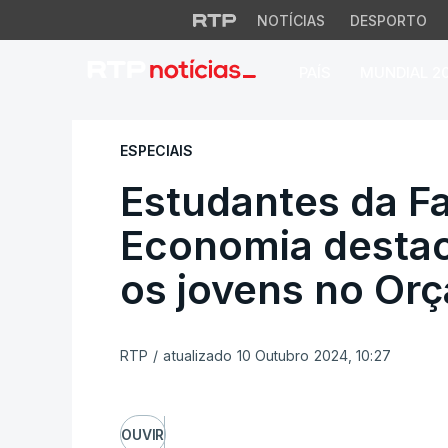
NOTÍCIAS
DESPORTO
PAÍS
MUNDIAL 2
Estudantes da Fac
ESPECIAIS
Estudantes da F
Economia desta
os jovens no Or
RTP
/
atualizado 10 Outubro 2024, 10:27
OUVIR