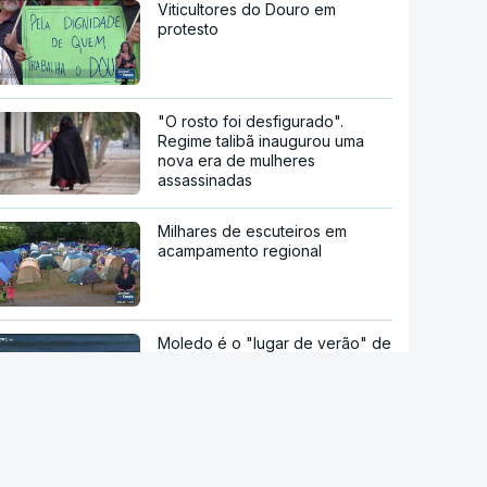
Viticultores do Douro em
protesto
"O rosto foi desfigurado".
Regime talibã inaugurou uma
nova era de mulheres
assassinadas
Milhares de escuteiros em
acampamento regional
Moledo é o "lugar de verão" de
milhares de pessoas
Kanye West em Portugal.
Polémicas não cancelaram o