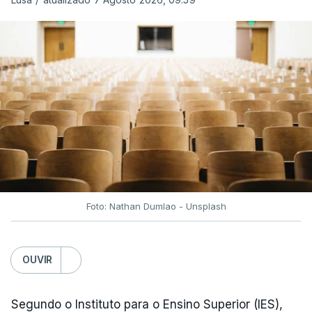
Depois de uma subida inicial devido à guerra no
Irão, à tensão geopolítica no Médio Oriente e ao
fecho do estreito de Ormuz, os preços dos
combustíveis desceram durante o cessar-fogo
entre Washington e Teerão.
No entanto, com o retomar do conflito, as últimas
semanas têm sido marcadas por uma subida
acentuada, tendência que deverá ser revertida na
próxima semana.
Foto: Nathan Dumlao - Unsplash
c/Lusa
OUVIR
Segundo o Instituto para o Ensino Superior (IES),