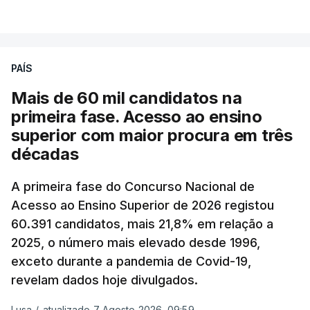
VER MAIS
A média final só ficará fechada ao final do dia,
podendo ainda registar alterações em função da
evolução das cotações internacionais do petróleo,
PAÍS
e o custo final na bomba poderá variar conforme o
Mais de 60 mil candidatos na
posto de abastecimento, a marca e a localização.
primeira fase. Acesso ao ensino
superior com maior procura em três
A atualização do desconto do Imposto sobre os
décadas
Produtos Petrolíferos (ISP) também poderá
alterar os valores previstos.
A primeira fase do Concurso Nacional de
Acesso ao Ensino Superior de 2026 registou
O Governo comprometeu-se a aplicar uma redução
60.391 candidatos, mais 21,8% em relação a
extraordinária e temporária no ISP, sempre que se
2025, o número mais elevado desde 1996,
verifique um aumento do preço dos combustíveis
exceto durante a pandemia de Covid-19,
superior a 10 cêntimos, para mitigar a escalada de
revelam dados hoje divulgados.
preços.
Lusa
/
atualizado 7 Agosto 2026, 09:59