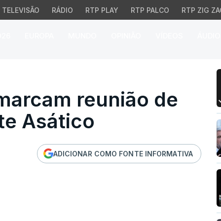
TELEVISÃO
RÁDIO
RTP PLAY
RTP PALCO
RTP ZIG ZA
026
EUROPA
MUNDO
OPINIÃO
VÍDEOS
ÁUDIO
rcam reunião de lídere
marcam reunião de
te Asático
ADICIONAR COMO FONTE INFORMATIVA