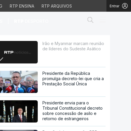
G
RTP ENSINA
RTP ARQUIVOS
Entrar
Abrir campo de
|
S
RTP
DESPORTO
s do Sudeste Asático
Irão e Myanmar marcam reunião
de líderes do Sudeste Asático
Presidente da República
promulga decreto-lei que cria a
Prestação Social Única
Presidente envia para o
Tribunal Constitucional decreto
sobre concessão de asilo e
retorno de estrangeiros