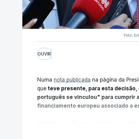
Foto: Es
OUVIR
Numa
nota publicada
na página da Presi
que
teve presente, para esta decisão, 
português se vinculou" para cumprir 
financiamento europeu associado a es
António José Seguro entende que a refo
pretende "tornar o sistema mais simples,
V