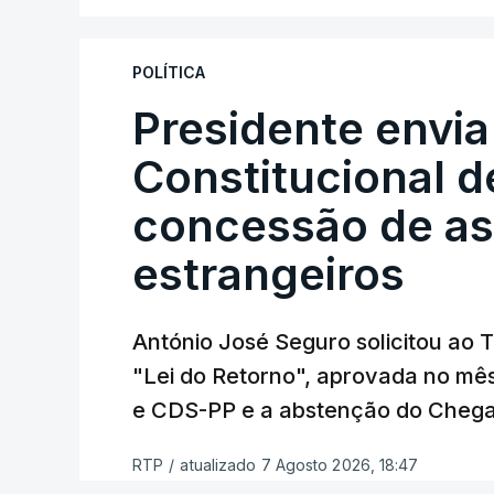
"Sempre que seja possível reduzir burocr
os apoios chegam a quem mais necessit
POLÍTICA
certa", argumenta o Presidente da Repúb
Presidente envia
Constitucional d
Assegurar que "ninguém é p
concessão de asi
estrangeiros
O Preisdente deixa, no entanto, deixa al
"deve ter como primeiro critério a p
de simplificação pode traduzir-se num
António José Seguro solicitou ao 
"Lei do Retorno", aprovada no mê
António José Seguro vinca que se
deve
e CDS-PP e a abstenção do Chega
face à situação de que hoje beneficia
situações "de maior fragilidade", como 
RTP
/
atualizado 7 Agosto 2026, 18:47
ou pessoas com deficiência.