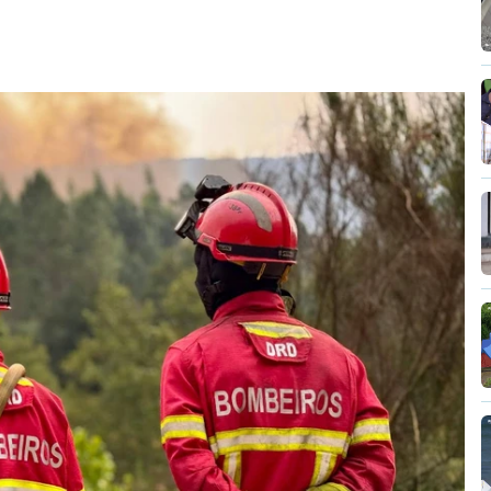
MENTO INDISPONÍVEL
vidade" a decisão do Presidente da
titucional o decreto sobre retorno de
uma irresponsabilidade".
ica anunciou que
António José Seguro pediu ao
reventiva do decreto
do parlamento sobre
de estrangeiros, aprovado com votos a favor
hega.