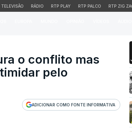
TELEVISÃO
RÁDIO
RTP PLAY
RTP PALCO
RTP ZIG ZA
026
EUROPA
MUNDO
OPINIÃO
VÍDEOS
ÁUDIO
 o conflito mas não se 
ra o conflito mas
timidar pelo
ADICIONAR COMO FONTE INFORMATIVA