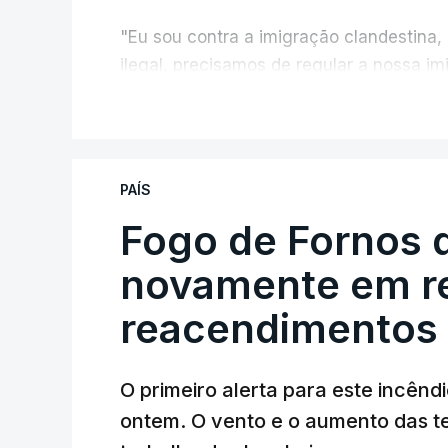
"Eu sou contra a imigração clandestina,
ilegal, precisamos de regular a nossa i
fronteiras e nada disto é incompatível 
V
designadamente menores e crianças", a
António José Seguro mostrou dúvidas sob
PAÍS
criança.
Fogo de Fornos 
novamente em re
reacendimentos
O primeiro alerta para este incêndi
ERRO
100
ontem. O vento e o aumento das te
ERROR ON HTML5 MEDIA ELEMEN