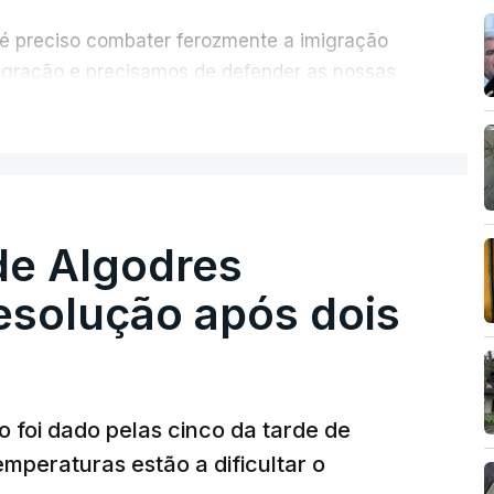
 é preciso combater ferozmente a imigração
migração e precisamos de defender as nossas
com tratarmos com dignidade as pessoas,
ER MAIS
crescentou.
re se é garantido o superior interesse da
de Algodres
solução após dois
o foi dado pelas cinco da tarde de
mperaturas estão a dificultar o
T