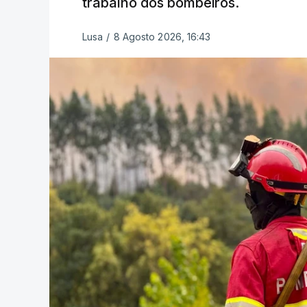
trabalho dos bombeiros.
ESTE CONTEÚDO ESTÁ NESTE MO
Lusa
/
8 Agosto 2026, 16:43
O Chega considerou "de uma enorme gra
República
de enviar para o Tribunal Cons
estrangeiros, sustentando tratar-se de "
Na sexta-feira, a Presidência da Repúbl
Tribunal Constitucional a fiscalização p
concessão de asilo, detenção e retorno 
de PSD, IL e CDS-PP e a abstenção do C