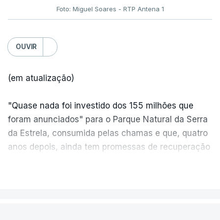
Foto: Miguel Soares - RTP Antena 1
OUVIR
(em atualização)
"Quase nada foi investido dos 155 milhões que
foram anunciados" para o Parque Natural da Serra
da Estrela, consumida pelas chamas e que, quatro
anos depois, ainda tem promessas de recuperação
por cumprir.
VER MAIS
ERRO
100
PAÍS