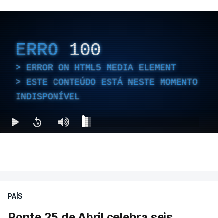
ERRO
100
ERROR ON HTML5 MEDIA ELEMENT
ESTE CONTEÚDO ESTÁ NESTE MOMENTO
INDISPONÍVEL
PAÍS
Ponte 25 de Abril celebra seis