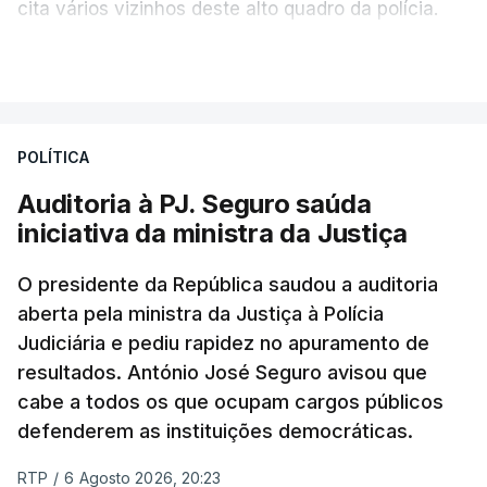
cita vários vizinhos deste alto quadro da polícia.
VER MAIS
Foi o diretor financeiro, Álvaro Pires, que assumiu a
responsabilidade de sugerir as instalações da
Construbarcelos para acolher um atrelado
POLÍTICA
apreendido numa operação de droga.
Auditoria à PJ. Seguro saúda
iniciativa da ministra da Justiça
O presidente da República saudou a auditoria
aberta pela ministra da Justiça à Polícia
Judiciária e pediu rapidez no apuramento de
resultados. António José Seguro avisou que
cabe a todos os que ocupam cargos públicos
defenderem as instituições democráticas.
RTP
/
6 Agosto 2026, 20:23