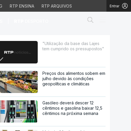
G
RTP ENSINA
RTP ARQUIVOS
Entrar
Abrir campo de
|
S
RTP
DESPORTO
do os pressupostos"
"Utilização da base das Lajes
tem cumprido os pressupostos"
Preços dos alimentos sobem em
julho devido às condições
geopolíticas e climáticas
Gasóleo deverá descer 12
cêntimos e gasolina baixar 12,5
cêntimos na próxima semana