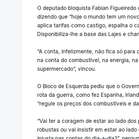
O deputado bloquista Fabian Figueiredo
dizendo que “hoje o mundo tem um novo 
aplica tarifas como castigo, espalha o c
Disponibiliza-lhe a base das Lajes e cham
“A conta, infelizmente, não fica só par
na conta do combustível, na energia, na
supermercado”, vincou.
O Bloco de Esquerda pediu que o Governo
rota da guerra, como fez Espanha, Irland
“regule os preços dos combustíveis e da
“Vai ter a coragem de estar ao lado do
robustas ou vai insistir em estar ao lad
injusta nas contas do dia-a-dia?”, pergun