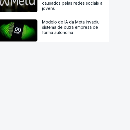
causados pelas redes sociais a
jovens
Modelo de IA da Meta invadiu
sistema de outra empresa de
forma autónoma
Ordem dos Médicos pede
avisos públicos para evitar
danos na visão no eclipse solar
China mantém alertas antes de
possível aproximação do tufão
Dolphin no domingo
Arábia Saudita, Turquia e
Paquistão vão assinar acordo
de defesa mútua