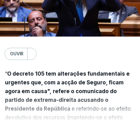
OUVIR
“
O decreto 105 tem alterações fundamentais e
urgentes que, com a acção de Seguro, ficam
agora em causa", refere o comunicado do
partido de extrema-direita acusando o
Presidente da República
e referindo-se ao efeito
devolutivo dos recursos (mantendo-se o efeito
suspensivo) e o aumento do prazo para detenção
VER MAIS
em centro de acolhimento temporário.