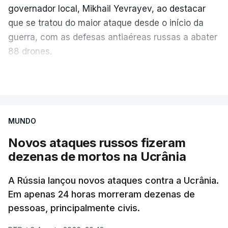
governador local, Mikhail Yevrayev, ao destacar
que se tratou do maior ataque desde o início da
guerra, com as defesas antiaéreas russas a abater
88 drones.
Do lado russo, o Ministério da Defesa reportou
VER MAIS
também o abate de 605 drones ucranianos de asa
fixa sobre 18 regiões russas, a anexada península
da Crimeia e os mares Negro e de Azov.
MUNDO
Novos ataques russos fizeram
O ataque ucraniano desta noite superou os
dezenas de mortos na Ucrânia
recordes anteriores: 556 drones a 17 de maio,
555 a 18 de junho e 389 a 25 de março. Segundo
A Rússia lançou novos ataques contra a Ucrânia.
Yevrayev, não houve mortos nem feridos em
Em apenas 24 horas morreram dezenas de
consequência do ataque massivo contra
pessoas, principalmente civis.
Yaroslavl.