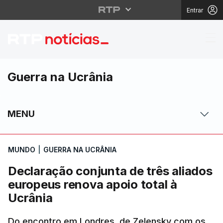
Entrar
Declaração conjunta de
Guerra na Ucrânia
MENU
MUNDO
|
GUERRA NA UCRÂNIA
Declaração conjunta de três aliados
europeus renova apoio total à
Ucrânia
Do encontro em Londres, de Zelensky com os