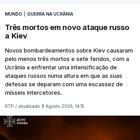
Entre essas sanções está a proibição de visto a
MUNDO
|
GUERRA NA UCRÂNIA
Vladimir Putin e aos principais comandantes
militares e ainda a aplicação de tarifas até 500%
Três mortos em novo ataque russo
sobre as exportações russas.
a Kiev
Novos bombardeamentos sobre Kiev causaram
pelo menos três mortos e sete feridos, com a
ERRO
100
Ucrânia a enfrentar uma intensificação de
ERROR ON HTML5 MEDIA ELEMENT
ataques russos numa altura em que as suas
defesas se deparam com uma escassez de
ESTE CONTEÚDO ESTÁ NESTE
mísseis intercetores.
MOMENTO INDISPONÍVEL
RTP
/
atualizado 8 Agosto 2026, 14:15
O pacote permitirá também que o presidente