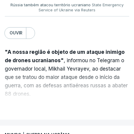
Rússia também atacou território ucraniano
State Emergency
Service of Ukraine via Reuters
OUVIR
"A nossa região é objeto de um ataque inimigo
de drones ucranianos"
, informou no Telegram o
governador local, Mikhail Yevrayev, ao destacar
que se tratou do maior ataque desde o início da
guerra, com as defesas antiaéreas russas a abater
88 drones.
Do lado russo, o Ministério da Defesa reportou
VER MAIS
também o abate de 605 drones ucranianos de asa
fixa sobre 18 regiões russas, a anexada península
da Crimeia e os mares Negro e de Azov.