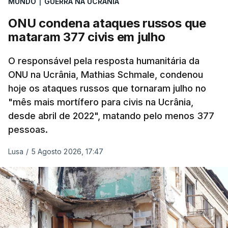
MUNDO
|
GUERRA NA UCRÂNIA
ONU condena ataques russos que
O ataque ucraniano desta noite superou os
mataram 377 civis em julho
recordes anteriores: 556 drones a 17 de maio,
555 a 18 de junho e 389 a 25 de março. Segundo
O responsável pela resposta humanitária da
Yevrayev, não houve mortos nem feridos em
ONU na Ucrânia, Mathias Schmale, condenou
consequência do ataque massivo contra
hoje os ataques russos que tornaram julho no
Yaroslavl.
"mês mais mortífero para civis na Ucrânia,
desde abril de 2022", matando pelo menos 377
"Ardeu uma casa particular, em vários edifícios as
pessoas.
janelas sofreram danos, vários automóveis foram
danificados. Todas as vítimas receberão
Lusa
/
5 Agosto 2026, 17:47
indemnizações", indicou, ao referir que "em outros
locais também pode haver destroços de drones" .
Yevrayev acrescentou que devido ao ataque a
circulação na autoestrada para Moscovo foi