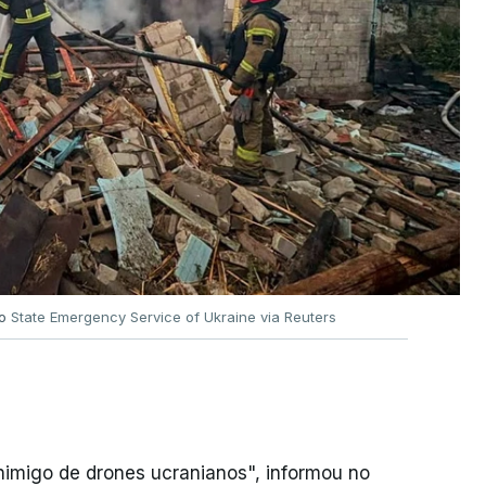
no
State Emergency Service of Ukraine via Reuters
nimigo de drones ucranianos", informou no