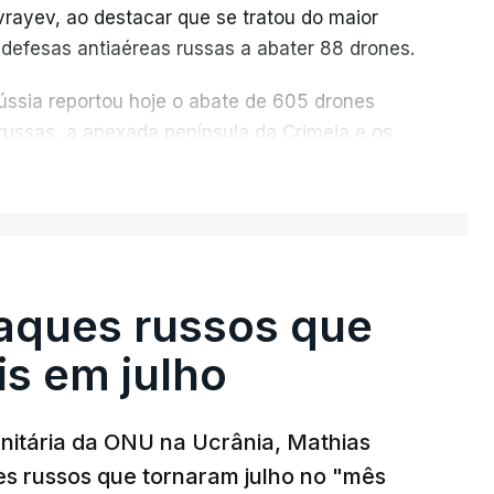
vrayev, ao destacar que se tratou do maior
 defesas antiaéreas russas a abater 88 drones.
Rússia reportou hoje o abate de 605 drones
 russas, a anexada península da Crimeia e os
ER MAIS
os recordes anteriores: 556 drones a 17 de
 março. Segundo Yevrayev, não houve mortos
massivo contra Yaroslavl.
aques russos que
ifícios as janelas sofreram danos, vários
is em julho
 vítimas receberão indemnizações", indicou,
 pode haver destroços de drones" .
nitária da ONU na Ucrânia, Mathias
que a circulação na autoestrada para
s russos que tornaram julho no "mês
pulação para que "se abstenha de viagens