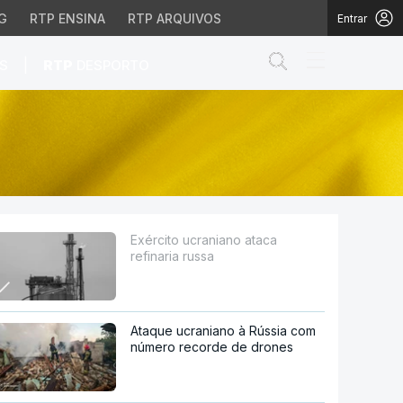
G
RTP ENSINA
RTP ARQUIVOS
Entrar
Abrir campo de
|
S
RTP
DESPORTO
Exército ucraniano ataca
refinaria russa
Ataque ucraniano à Rússia com
número recorde de drones