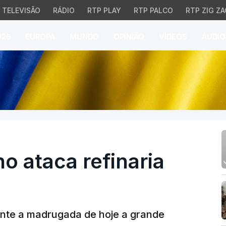
TELEVISÃO
RÁDIO
RTP PLAY
RTP PALCO
RTP ZIG ZA
026
EUROPA
MUNDO
OPINIÃO
VÍDEOS
ÁUDIO
ataca refinaria russa
o ataca refinaria
ante a madrugada de hoje a grande