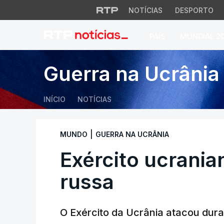
NOTÍCIAS
DESPORTO
PAÍS
MUNDIAL 2
Exército ucraniano 
Guerra na Ucrânia
INÍCIO
NOTÍCIAS
|
MUNDO
GUERRA NA UCRÂNIA
Exército ucranian
russa
O Exército da Ucrânia atacou dur