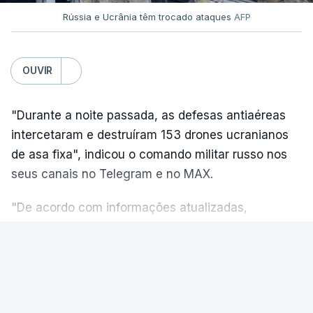
Rússia e Ucrânia têm trocado ataques
AFP
Na quarta-feira, pelo menos 17 pessoas tinham
sido mortas em ataques noturnos russos sobre
OUVIR
Kiev e a sua região.
Nesse dia a defesa antiaérea ucraniana não
"Durante a noite passada, as defesas antiaéreas
conseguiu abater nenhum míssil russo, algo que o
intercetaram e destruíram 153 drones ucranianos
Presidente ucraniano, Volodymyr Zelensky, atribuiu
de asa fixa", indicou o comando militar russo nos
à falta de mísseis intercetores Patriot.
seus canais no Telegram e no MAX.
O Presidente ucraniano, que tem realizado
"De acordo com informações atualizadas,
múltiplas viagens ao estrangeiro para consolidar o
morreram três pessoas: uma mulher e dois homens.
apoio internacional ao seu país, chegou na sexta-
Ficaram feridas 25 pessoas, incluindo dois
VER MAIS
feira à noite à Sérvia para a sua primeira visita a
menores", informou no Telegram o departamento
este aliado tradicional de Moscovo desde a
de imprensa do Governo local.
invasão de 2022.
MUNDO
|
GUERRA NA UCRÂNIA