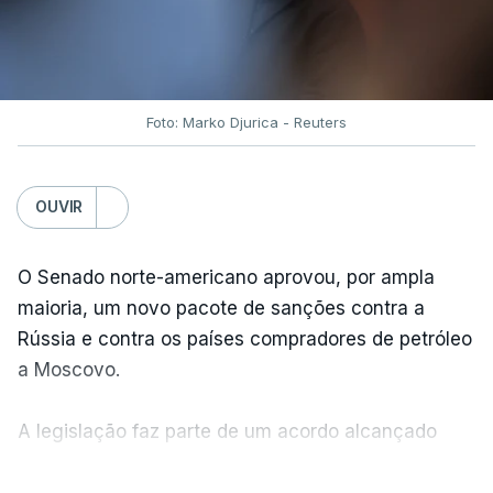
Foto: Marko Djurica - Reuters
OUVIR
O Senado norte-americano aprovou, por ampla
maioria, um novo pacote de sanções contra a
Rússia e contra os países compradores de petróleo
a Moscovo.
A legislação faz parte de um acordo alcançado
pelos senadores com o objetivo de ajudar a
VER MAIS
Ucrânia a travar as receitas energéticas russas.