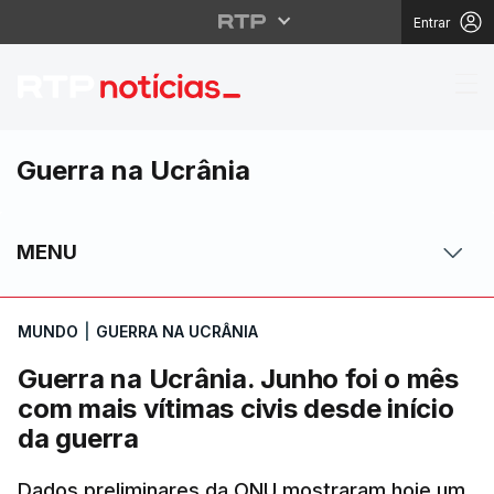
Entrar
Guerra na Ucrânia. Jun
Guerra na Ucrânia
MENU
MUNDO
|
GUERRA NA UCRÂNIA
Guerra na Ucrânia. Junho foi o mês
com mais vítimas civis desde início
da guerra
Dados preliminares da ONU mostraram hoje um