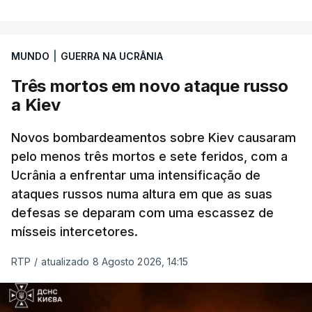
Entre essas sanções está a proibição de visto a
MUNDO
|
GUERRA NA UCRÂNIA
Vladimir Putin e aos principais comandantes
militares e ainda a aplicação de tarifas até 500%
Três mortos em novo ataque russo
sobre as exportações russas.
a Kiev
Novos bombardeamentos sobre Kiev causaram
pelo menos três mortos e sete feridos, com a
ERRO
100
Ucrânia a enfrentar uma intensificação de
ERROR ON HTML5 MEDIA ELEMENT
ataques russos numa altura em que as suas
defesas se deparam com uma escassez de
ESTE CONTEÚDO ESTÁ NESTE
mísseis intercetores.
MOMENTO INDISPONÍVEL
RTP
/
atualizado 8 Agosto 2026, 14:15