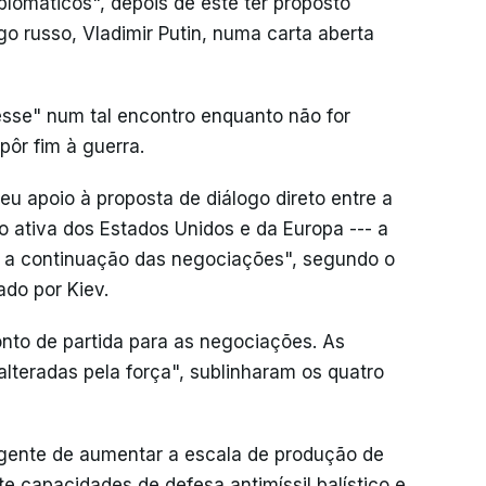
plomáticos", depois de este ter proposto
o russo, Vladimir Putin, numa carta aberta
esse" num tal encontro enquanto não for
ôr fim à guerra.
eu apoio à proposta de diálogo direto entre a
o ativa dos Estados Unidos e da Europa --- a
r a continuação das negociações", segundo o
do por Kiev.
ponto de partida para as negociações. As
alteradas pela força", sublinharam os quatro
ente de aumentar a escala de produção de
e capacidades de defesa antimíssil balístico e