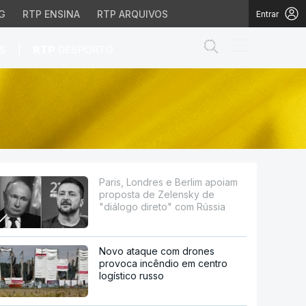
G
RTP ENSINA
RTP ARQUIVOS
Entrar
Abrir campo de
|
S
RTP
DESPORTO
e Zelensky de "diálogo
Paris, Londres e Berlim apoiam
proposta de Zelensky de
"diálogo direto" com Rússia
Novo ataque com drones
provoca incêndio em centro
logístico russo