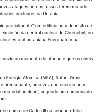
 novos ataques aéreos russos terem matado
lações nucleares na Ucrânia.
iu parcialmente" um edifício num depósito de
e exclusão da central nuclear de Chernobyl, no
uclear estatal ucraniana Energoatom na
va vazio no momento do ataque e que os níveis
 da Energia Atómica (AIEA), Rafael Grossi,
nte preocupante, uma vez que ocorreu num
de material nuclear", segundo um comunicado
ram.
-se com o rei Carlos III na segunda-feira,