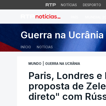
NOTÍCIAS
DESPORTO
PAÍS
MUNDIAL 2
Paris, Londres e B
Guerra na Ucrânia
INÍCIO
NOTÍCIAS
|
MUNDO
GUERRA NA UCRÂNIA
Paris, Londres e
proposta de Zele
direto" com Rúss