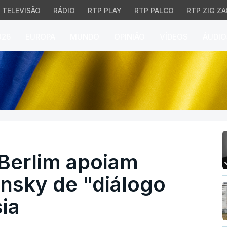
TELEVISÃO
RÁDIO
RTP PLAY
RTP PALCO
RTP ZIG ZA
026
EUROPA
MUNDO
OPINIÃO
VÍDEOS
ÁUDIO
erlim apoiam proposta d
 Berlim apoiam
nsky de "diálogo
ia