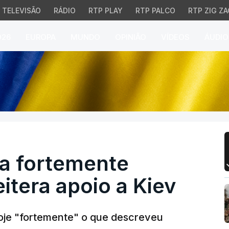
TELEVISÃO
RÁDIO
RTP PLAY
RTP PALCO
RTP ZIG ZA
026
EUROPA
MUNDO
OPINIÃO
VÍDEOS
ÁUDIO
ortemente ataque russo 
a fortemente
itera apoio a Kiev
je "fortemente" o que descreveu