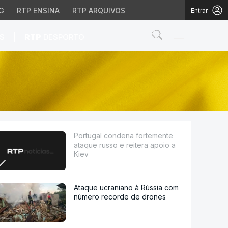
G
RTP ENSINA
RTP ARQUIVOS
Entrar
Abrir campo de
|
S
RTP
DESPORTO
e reitera apoio a Kiev
Portugal condena fortemente
ataque russo e reitera apoio a
Kiev
Ataque ucraniano à Rússia com
número recorde de drones