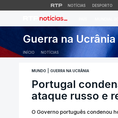
NOTÍCIAS
DESPORTO
PAÍS
MUNDIAL 2
Portugal condena f
Guerra na Ucrânia
INÍCIO
NOTÍCIAS
|
MUNDO
GUERRA NA UCRÂNIA
Portugal conden
ataque russo e re
O Governo português condenou ho