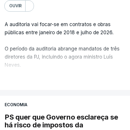
OUVIR
A auditoria vai focar-se em contratos e obras
públicas entre janeiro de 2018 e julho de 2026.
O período da auditoria abrange mandatos de três
diretores da PJ, incluindo o agora ministro Luís
Neves.
VER MAIS
A Judiciária confirma que foi o atual diretor quem
sugeriu esta auditoria e que a ministra concordou.
ECONOMIA
Não há prazos fixados para a conclusão desta
avaliação à Polícia Judiciária.
PS quer que Governo esclareça se
há risco de impostos da
Do início da polémica com a revelação de obras a