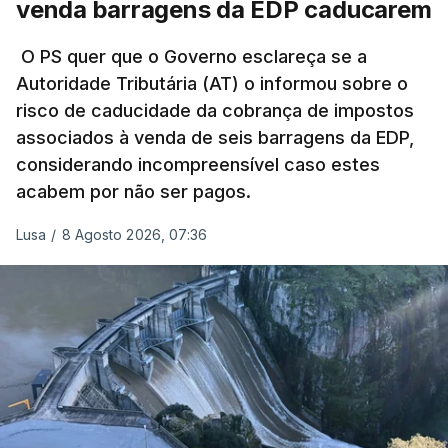
venda barragens da EDP caducarem
título pessoal, numa propriedade no Alentejo, feitas
pelo mesmo empreiteiro contratado 17 vezes para
O PS quer que o Governo esclareça se a
Autoridade Tributária (AT) o informou sobre o
obras na Polícia Judiciária (PJ) até aos últimos dias,
risco de caducidade da cobrança de impostos
em que até do Governo surgiram ordens para mais
associados à venda de seis barragens da EDP,
inquéritos e averiguações aos seus mandatos à
considerando incompreensível caso estes
frente da polícia criminal, Luís Neves está há
acabem por não ser pagos.
praticamente um mês sem sair do topo das
notícias.
Lusa
/
8 Agosto 2026, 07:36
ARTIGOS RELACIONADOS
Nova polémica com Luís
Neves. Ministro nega
favorecimento a construtora