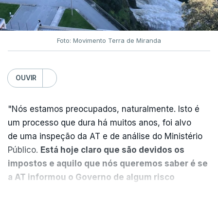
DST
7 Agosto 2026, 20:28
Foto: Movimento Terra de Miranda
Partidos criticam silêncio de
Luís Montenegro nas
polémicas com Luís Neves
OUVIR
atualizado 7 Agosto 2026, 21:04
"Nós estamos preocupados, naturalmente. Isto é
Diretor financeiro da PJ
um processo que dura há muitos anos, foi alvo
nega que Construbarcelos
tenha feito obras na casa
de uma inspeção da AT e de análise do Ministério
onde vive
Público.
Está hoje claro que são devidos os
atualizado 7 Agosto 2026, 15:56
impostos e aquilo que nós queremos saber é se
a AT informou o Governo de algum risco
Auditoria à PJ foi pedida por
caducidade
", disse, em declarações à Lusa, o
VER MAIS
atual diretor
deputado do PS Miguel Costa Matos.
atualizado 7 Agosto 2026, 20:20