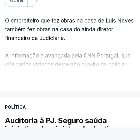
OUVIR
O empreiteiro que fez obras na casa de Luís Neves
também fez obras na casa do ainda diretor
financeiro da Judiciária.
A informação é avançada pela CNN Portugal, que
cita vários vizinhos deste alto quadro da polícia.
VER MAIS
Foi o diretor financeiro, Álvaro Pires, que assumiu a
responsabilidade de sugerir as instalações da
Construbarcelos para acolher um atrelado
POLÍTICA
apreendido numa operação de droga.
Auditoria à PJ. Seguro saúda
iniciativa da ministra da Justiça