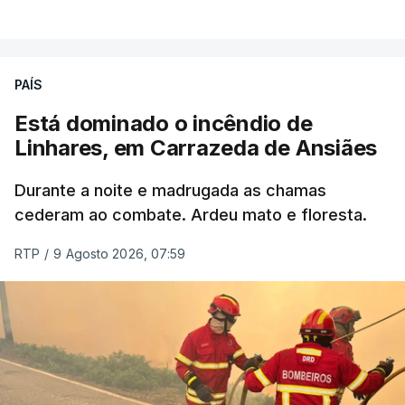
VER MAIS
ERRO
100
PAÍS
ERROR ON HTML5 MEDIA ELEMENT
Está dominado o incêndio de
Linhares, em Carrazeda de Ansiães
ESTE CONTEÚDO ESTÁ NESTE
MOMENTO INDISPONÍVEL
Durante a noite e madrugada as chamas
cederam ao combate. Ardeu mato e floresta.
RTP
/
9 Agosto 2026, 07:59