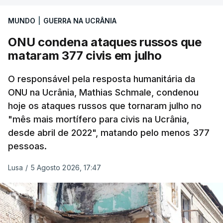
alta velocidade, incluindo 24 mísseis balísticos
MUNDO
|
GUERRA NA UCRÂNIA
e quatro mísseis antinavio
.
ONU condena ataques russos que
A Força Aérea ucraniana especificou ainda que
mataram 377 civis em julho
abateu 98 destes
drones
, sem mencionar qualquer
míssil, embora Kiev tenha vindo a lamentar há
O responsável pela resposta humanitária da
semanas uma grave escassez de munições
ONU na Ucrânia, Mathias Schmale, condenou
hoje os ataques russos que tornaram julho no
antimíssil balístico capazes de intercetar tais
"mês mais mortífero para civis na Ucrânia,
mísseis.
desde abril de 2022", matando pelo menos 377
pessoas.
Lusa
/
5 Agosto 2026, 17:47
ERRO
100
ERROR ON HTML5 MEDIA ELEMENT
ESTE CONTEÚDO ESTÁ NESTE
MOMENTO INDISPONÍVEL