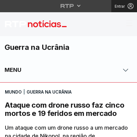
Entrar
Ataque com drone russ
Guerra na Ucrânia
MENU
MUNDO
|
GUERRA NA UCRÂNIA
Ataque com drone russo faz cinco
mortos e 19 feridos em mercado
Um ataque com um drone russo a um mercado
na cidade de Nikopol, na região de