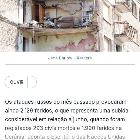
Os militares russos dispararam quatro mísseis
Jane Barlow - Reuters
Zircon e 24 mísseis Iskander-M 400, e quatro
mísseis antinavio, além de 115
drones
, no
ataque, que teve como alvo principal a
OUVIR
região de Kiev, acrescentou a Força Aérea
no seu relatório.
Os ataques russos do mês passado provocaram
ainda 2.129 feridos, o que representa uma subida
Estes projéteis voam a velocidades muito
considerável em relação a junho, quando foram
elevadas e só podem ser intercetados pelos
registados 293 civis mortos e 1.990 feridos na
sistemas de defesa aérea Patriot
, dos quais a
Ucrânia, aponta o Escritório das Nações Unidas