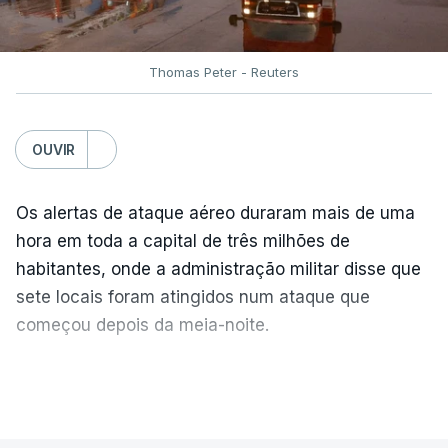
Thomas Peter - Reuters
OUVIR
Os alertas de ataque aéreo duraram mais de uma
hora em toda a capital de três milhões de
habitantes, onde a administração militar disse que
sete locais foram atingidos num ataque que
começou depois da meia-noite.
No relatório diário publicado esta quarta-feira, a
VER MAIS
Força Aérea ucraniana detalhou que a Rússia
lançou um total de 115
drones
e 28 mísseis de