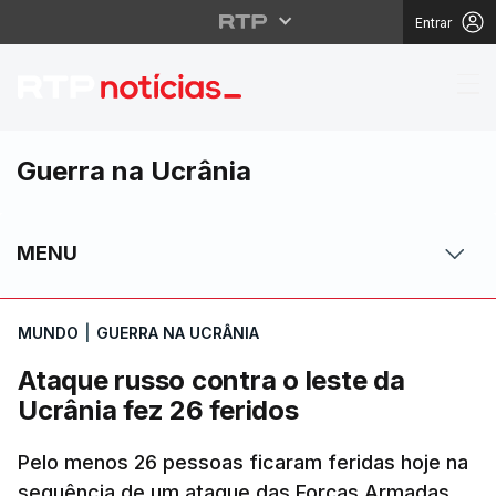
Entrar
Ataque russo contra o 
Guerra na Ucrânia
MENU
MUNDO
|
GUERRA NA UCRÂNIA
Ataque russo contra o leste da
Ucrânia fez 26 feridos
Pelo menos 26 pessoas ficaram feridas hoje na
sequência de um ataque das Forças Armadas