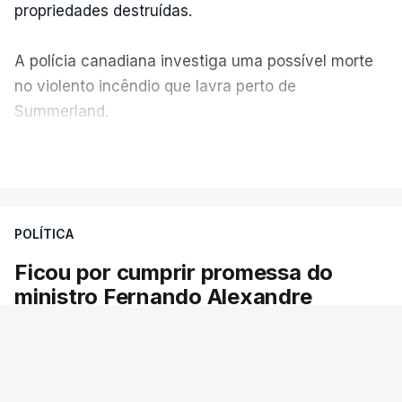
propriedades destruídas.
A polícia canadiana investiga uma possível morte
no violento incêndio que lavra perto de
Summerland.
VER MAIS
Éum cenário de terror, descreve o primeiro-ministro
da Columbia Britânica, David Iby.
POLÍTICA
Ficou por cumprir promessa do
ERRO
100
ministro Fernando Alexandre
ERROR ON HTML5 MEDIA ELEMENT
Há escolas sem pautas afixadas e alunos à
ESTE CONTEÚDO ESTÁ NESTE
espera das reapreciações. O processo não
MOMENTO INDISPONÍVEL
ficou fechado na sexta-feira como estava