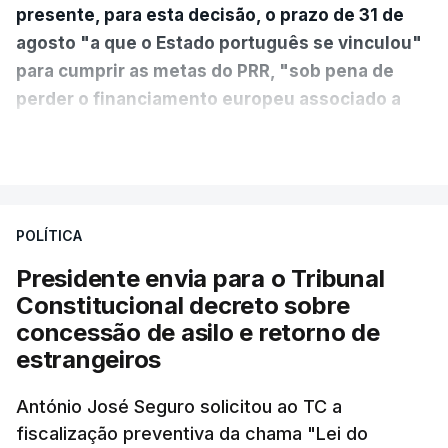
presente, para esta decisão, o prazo de 31 de
agosto "a que o Estado português se vinculou"
para cumprir as metas do PRR, "sob pena de
perder o financiamento europeu associado a
essa reforma específica".
VER MAIS
António José Seguro entende que a reforma reúne
treze apoios sociais "num só" e pretende "tornar o
POLÍTICA
sistema mais simples, mais justo e transparente".
Presidente envia para o Tribunal
"Sempre que seja possível reduzir burocracias,
Constitucional decreto sobre
eliminar sobreposições e garantir que os apoios
concessão de asilo e retorno de
chegam a quem mais necessita, estaremos a dar
estrangeiros
um passo na direção certa", argumenta o
António José Seguro solicitou ao TC a
Presidente da República.
fiscalização preventiva da chama "Lei do