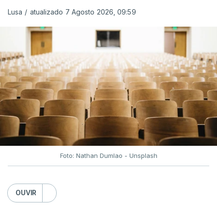
Lusa
/
atualizado 7 Agosto 2026, 09:59
Depois de uma subida inicial devido à guerra no
Irão, à tensão geopolítica no Médio Oriente e ao
fecho do estreito de Ormuz, os preços dos
combustíveis desceram durante o cessar-fogo
entre Washington e Teerão.
No entanto, com o retomar do conflito, as últimas
semanas têm sido marcadas por uma subida
acentuada, tendência que deverá ser revertida na
próxima semana.
Foto: Nathan Dumlao - Unsplash
c/Lusa
OUVIR