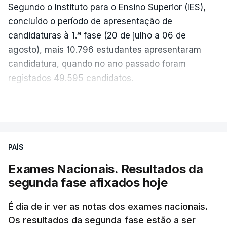
Segundo o Instituto para o Ensino Superior (IES),
concluído o período de apresentação de
candidaturas à 1.ª fase (20 de julho a 06 de
agosto), mais 10.796 estudantes apresentaram
candidatura, quando no ano passado foram
registados 49.595 candidatos.
"Os resultados da 1ª fase do concurso nacional de
VER MAIS
acesso mostram que em 2026 se registou o
número mais elevado de candidatos nos últimos 30
anos, exceto nos anos da pandemia de Covid-19,
PAÍS
durante os quais foram adotadas regras
Exames Nacionais. Resultados da
excecionais para a conclusão do ensino
segunda fase afixados hoje
secundário e para a utilização de exames
nacionais como provas de ingresso", refere o
É dia de ir ver as notas dos exames nacionais.
Ministério da Educação, Ciência e Inovação (MECI)
Os resultados da segunda fase estão a ser