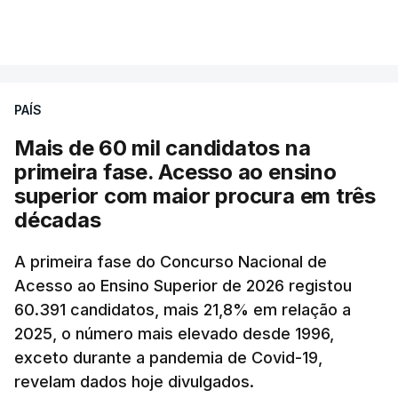
para 1,855 euros por litro.
VER MAIS
A média final só ficará fechada ao final do dia,
podendo ainda registar alterações em função da
evolução das cotações internacionais do petróleo,
PAÍS
e o custo final na bomba poderá variar conforme o
Mais de 60 mil candidatos na
posto de abastecimento, a marca e a localização.
primeira fase. Acesso ao ensino
superior com maior procura em três
A atualização do desconto do Imposto sobre os
décadas
Produtos Petrolíferos (ISP) também poderá
alterar os valores previstos.
A primeira fase do Concurso Nacional de
Acesso ao Ensino Superior de 2026 registou
O Governo comprometeu-se a aplicar uma redução
60.391 candidatos, mais 21,8% em relação a
extraordinária e temporária no ISP, sempre que se
2025, o número mais elevado desde 1996,
verifique um aumento do preço dos combustíveis
exceto durante a pandemia de Covid-19,
superior a 10 cêntimos, para mitigar a escalada de
revelam dados hoje divulgados.
preços.