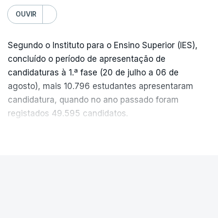
c/Lusa
OUVIR
Segundo o Instituto para o Ensino Superior (IES),
concluído o período de apresentação de
candidaturas à 1.ª fase (20 de julho a 06 de
agosto), mais 10.796 estudantes apresentaram
candidatura, quando no ano passado foram
registados 49.595 candidatos.
"Os resultados da 1ª fase do concurso nacional de
VER MAIS
acesso mostram que em 2026 se registou o
número mais elevado de candidatos nos últimos 30
anos, exceto nos anos da pandemia de Covid-19,
PAÍS
durante os quais foram adotadas regras
Exames Nacionais. Resultados da
excecionais para a conclusão do ensino
segunda fase afixados hoje