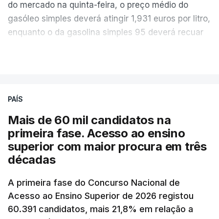
do mercado na quinta-feira, o preço médio do
gasóleo simples deverá atingir 1,931 euros por litro,
enquanto o da gasolina simples 95 deverá recuar
para 1,855 euros por litro.
VER MAIS
A média final só ficará fechada ao final do dia,
podendo ainda registar alterações em função da
evolução das cotações internacionais do petróleo,
PAÍS
e o custo final na bomba poderá variar conforme o
Mais de 60 mil candidatos na
posto de abastecimento, a marca e a localização.
primeira fase. Acesso ao ensino
superior com maior procura em três
A atualização do desconto do Imposto sobre os
décadas
Produtos Petrolíferos (ISP) também poderá
alterar os valores previstos.
A primeira fase do Concurso Nacional de
Acesso ao Ensino Superior de 2026 registou
O Governo comprometeu-se a aplicar uma redução
60.391 candidatos, mais 21,8% em relação a
extraordinária e temporária no ISP, sempre que se