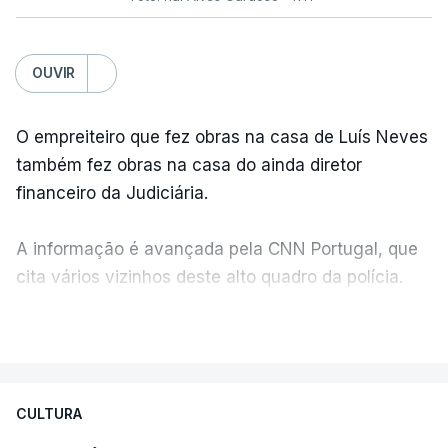
OUVIR
O empreiteiro que fez obras na casa de Luís Neves
também fez obras na casa do ainda diretor
financeiro da Judiciária.
A informação é avançada pela CNN Portugal, que
cita vários vizinhos deste alto quadro da polícia.
VER MAIS
Foi o diretor financeiro, Álvaro Pires, que assumiu a
responsabilidade de sugerir as instalações da
Construbarcelos para acolher um atrelado
CULTURA
apreendido numa operação de droga.