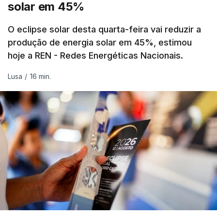
solar em 45%
Alguns encarregados de educação e alunos foram
até à escola para ver o resultado mas ainda não
O eclipse solar desta quarta-feira vai reduzir a
tinha sido divulgado. Alguns pais apontam
produção de energia solar em 45%, estimou
hoje a REN - Redes Energéticas Nacionais.
incorreções e aguardam a atualização na
plataforma Inovar.
Lusa
/
16 min.
ERRO
100
ERROR ON HTML5 MEDIA ELEMENT
ESTE CONTEÚDO ESTÁ NESTE
MOMENTO INDISPONÍVEL
Já a norte, na Escola Secundária de Rio Tinto, uma