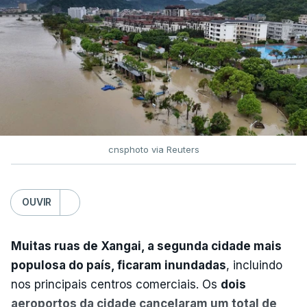
no Centro Europeu de Previsões Meteorológicas de
Médio Prazo, reforça que "julho de 2026 foi o
terceiro mês consecutivo de calor excecional na
Europa Ocidental, elevando a temperatura
combinada de junho e julho a um novo recorde
para a região”.
cnsphoto via Reuters
OUVIR
Muitas ruas de Xangai, a segunda cidade mais
populosa do país, ficaram inundadas
, incluindo
nos principais centros comerciais. Os
dois
aeroportos da cidade cancelaram um total de