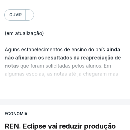
OUVIR
(em atualização)
Aguns estabelecimentos de ensino do país
ainda
não afixaram os resultados da reapreciação de
notas
que foram solicitadas pelos alunos. Em
algumas escolas, as notas até já chegaram mas
alguns erros estão a atrasar a afixação das notas.
VER MAIS
Uma das escolas é o Liceu Camões, em Lisboa.
Uma equipa de reportagem da RTP confirmou que
ECONOMIA
tinha chegado o resultado de
14 reapreciações de
exames, mas ainda não tinham sido afixados.
REN. Eclipse vai reduzir produção