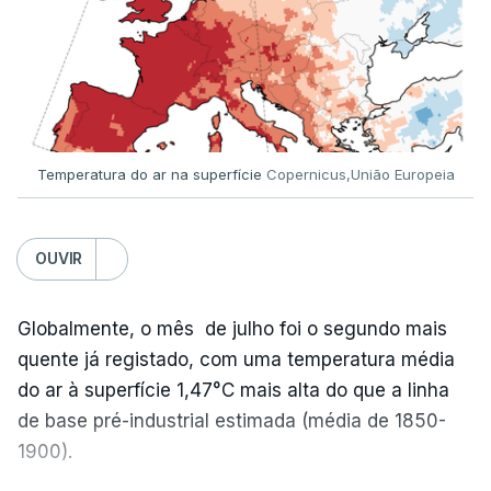
Aníbal Marques, explicou à RTP que mal detetou a
falta contactou os Júri Nacional e a nota foi
reenviada à escola neste domingo publicada logo
de seguida.
Temperatura do ar na superfície
Copernicus,União Europeia
ERRO
100
ERROR ON HTML5 MEDIA ELEMENT
OUVIR
ESTE CONTEÚDO ESTÁ NESTE
Globalmente, o mês de julho foi o segundo mais
MOMENTO INDISPONÍVEL
quente já registado, com uma temperatura média
do ar à superfície 1,47°C mais alta do que a linha
de base pré-industrial estimada (média de 1850-
A nível nacional, são mais de 20 mil pedidos que
1900).
deviam ter sido afixados na sexta-feira.