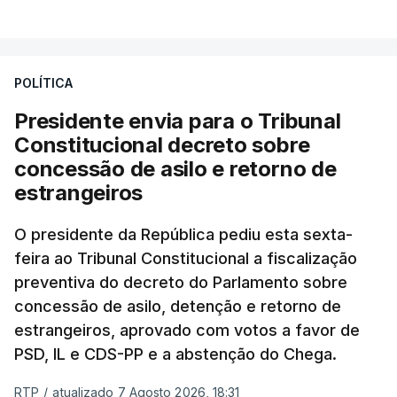
VER MAIS
António José Seguro entende que a reforma reúne
treze apoios sociais "num só" e pretende "tornar o
POLÍTICA
sistema mais simples, mais justo e transparente".
Presidente envia para o Tribunal
"Sempre que seja possível reduzir burocracias,
Constitucional decreto sobre
eliminar sobreposições e garantir que os apoios
concessão de asilo e retorno de
chegam a quem mais necessita, estaremos a dar
estrangeiros
um passo na direção certa", argumenta o
O presidente da República pediu esta sexta-
Presidente da República.
feira ao Tribunal Constitucional a fiscalização
preventiva do decreto do Parlamento sobre
Assegurar que "ninguém é
concessão de asilo, detenção e retorno de
prejudicado"
estrangeiros, aprovado com votos a favor de
PSD, IL e CDS-PP e a abstenção do Chega.
RTP
/
atualizado 7 Agosto 2026, 18:31