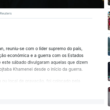
Reuters
n, reuniu-se com o líder supremo do país,
ação económica e a guerra com os Estados
e este sábado divulgaram aquelas que dizem
jtaba Khamenei desde o início da guerra.
 ou local de gravação, foi colocado pela
 Telegram, como aquilo que pode ser
ER MAIS
raelita, que nos últimos tempos vem dando
stará em estado crítico na sequência do
ereiro passado matou o pai, o ayatollah Ali