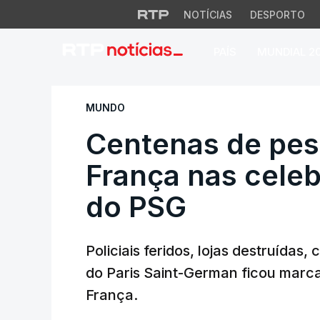
NOTÍCIAS
DESPORTO
PAÍS
MUNDIAL 2
Centenas de pesso
MUNDO
Centenas de pes
França nas celeb
do PSG
Policiais feridos, lojas destruídas,
do Paris Saint-German ficou marcad
França.