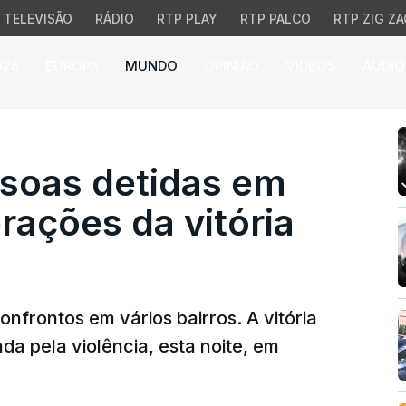
TELEVISÃO
RÁDIO
RTP PLAY
RTP PALCO
RTP ZIG ZA
026
EUROPA
MUNDO
OPINIÃO
VÍDEOS
ÁUDIO
as detidas em França n
soas detidas em
rações da vitória
 confrontos em vários bairros. A vitória
a pela violência, esta noite, em