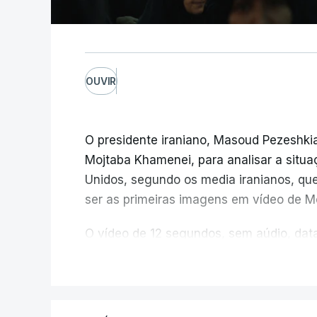
OUVIR
O presidente iraniano, Masoud Pezeshkia
Mojtaba Khamenei, para analisar a situ
Unidos, segundo os media iranianos, qu
ser as primeiras imagens em vídeo de Mo
O vídeo de 12 segundos, sem aúdio, data
agência de notícias Mehr na rede social
V
considerada uma resposta à imprensa is
conta de que o líder supremo iraniano e
bombardeamento que no último dia de fev