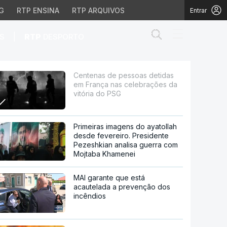
G
RTP ENSINA
RTP ARQUIVOS
Entrar
Abrir campo de
|
S
RTP
DESPORTO
as celebrações da vitó
Centenas de pessoas detidas
em França nas celebrações da
vitória do PSG
Primeiras imagens do ayatollah
desde fevereiro. Presidente
Pezeshkian analisa guerra com
Mojtaba Khamenei
MAI garante que está
acautelada a prevenção dos
incêndios