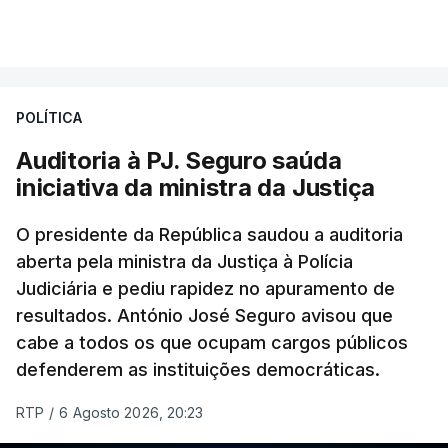
VER MAIS
Foi o diretor financeiro, Álvaro Pires, que assumiu a
responsabilidade de sugerir as instalações da
Construbarcelos para acolher um atrelado
POLÍTICA
apreendido numa operação de droga.
Auditoria à PJ. Seguro saúda
iniciativa da ministra da Justiça
O presidente da República saudou a auditoria
aberta pela ministra da Justiça à Polícia
Judiciária e pediu rapidez no apuramento de
resultados. António José Seguro avisou que
cabe a todos os que ocupam cargos públicos
defenderem as instituições democráticas.
RTP
/
6 Agosto 2026, 20:23