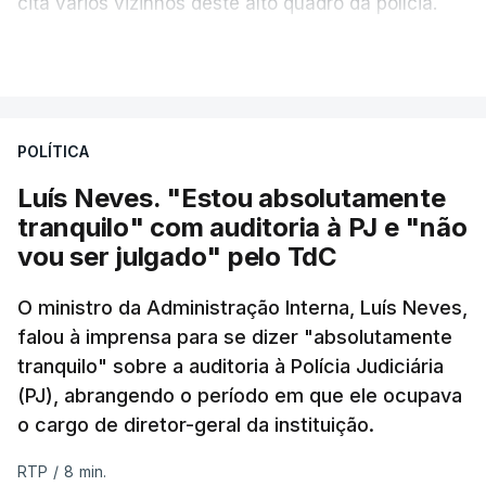
cita vários vizinhos deste alto quadro da polícia.
VER MAIS
Foi o diretor financeiro, Álvaro Pires, que assumiu a
responsabilidade de sugerir as instalações da
Construbarcelos para acolher um atrelado
POLÍTICA
apreendido numa operação de droga.
Luís Neves. "Estou absolutamente
tranquilo" com auditoria à PJ e "não
vou ser julgado" pelo TdC
O ministro da Administração Interna, Luís Neves,
falou à imprensa para se dizer "absolutamente
tranquilo" sobre a auditoria à Polícia Judiciária
(PJ), abrangendo o período em que ele ocupava
o cargo de diretor-geral da instituição.
RTP
/
8 min.