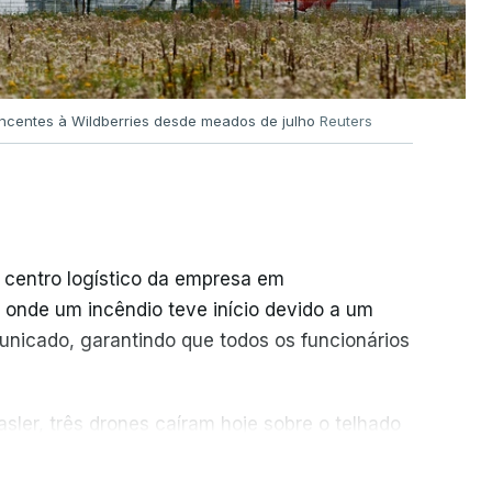
encentes à Wildberries desde meados de julho
Reuters
 centro logístico da empresa em
 onde um incêndio teve início devido a um
unicado, garantindo que todos os funcionários
sler, três drones caíram hoje sobre o telhado
ER MAIS