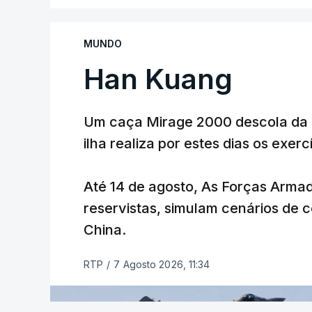
Desde meados de julho, a Ucrânia atingi
Wildberries --- uma plataforma de comér
MUNDO
chamada de "Amazon russa" --- espalhad
anexada.
Han Kuang
Os primeiros ataques, ocorridos na noite 
Um caça Mirage 2000 descola da 
quase 90 feridos em instalações nas re
ilha realiza por estes dias os exer
Desde então, ataques de drones ucrania
Petersburgo (noroeste), Simferopol (na C
Até 14 de agosto, As Forças Armad
também Samara (na margem leste do rio
reservistas, simulam cenários de
Mais de quatro anos após o início da ofe
China.
a diplomacia está estagnada e ambos os
RTP
/
7 Agosto 2026, 11:34
alcance, provocando um número crescent
TÓPICOS