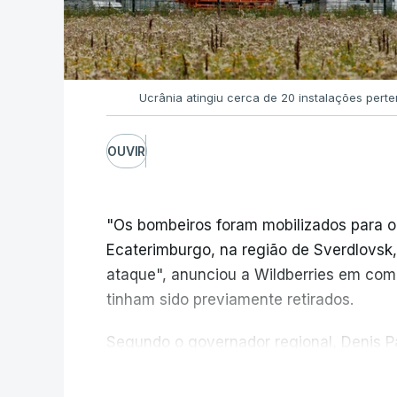
Ucrânia atingiu cerca de 20 instalações pert
OUVIR
"Os bombeiros foram mobilizados para o
Ecaterimburgo, na região de Sverdlovsk,
ataque", anunciou a Wildberries em com
tinham sido previamente retirados.
Segundo o governador regional, Denis Pa
do centro logístico, sem deixar vítimas.
V