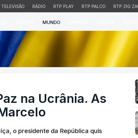
TELEVISÃO
RÁDIO
RTP PLAY
RTP PALCO
RTP ZIG ZA
026
EUROPA
MUNDO
OPINIÃO
VÍDEOS
ÁUDIO
z na Ucrânia. As expec
Paz na Ucrânia. As
 Marcelo
íça, o presidente da República quis