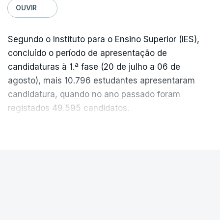
OUVIR
Segundo o Instituto para o Ensino Superior (IES),
concluído o período de apresentação de
candidaturas à 1.ª fase (20 de julho a 06 de
agosto), mais 10.796 estudantes apresentaram
candidatura, quando no ano passado foram
registados 49.595 candidatos.
"Os resultados da 1ª fase do concurso nacional de
VER MAIS
acesso mostram que em 2026 se registou o
número mais elevado de candidatos nos últimos 30
anos, exceto nos anos da pandemia de Covid-19,
PAÍS
durante os quais foram adotadas regras
Exames Nacionais. Resultados da
excecionais para a conclusão do ensino
segunda fase afixados hoje
secundário e para a utilização de exames