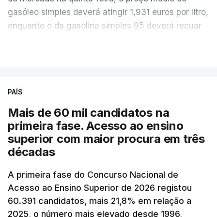
gasóleo simples deverá atingir 1,931 euros por litro,
enquanto o da gasolina simples 95 deverá recuar
para 1,855 euros por litro.
VER MAIS
A média final só ficará fechada ao final do dia,
podendo ainda registar alterações em função da
evolução das cotações internacionais do petróleo,
PAÍS
e o custo final na bomba poderá variar conforme o
Mais de 60 mil candidatos na
posto de abastecimento, a marca e a localização.
primeira fase. Acesso ao ensino
superior com maior procura em três
A atualização do desconto do Imposto sobre os
décadas
Produtos Petrolíferos (ISP) também poderá
alterar os valores previstos.
A primeira fase do Concurso Nacional de
Acesso ao Ensino Superior de 2026 registou
O Governo comprometeu-se a aplicar uma redução
60.391 candidatos, mais 21,8% em relação a
extraordinária e temporária no ISP, sempre que se
2025, o número mais elevado desde 1996,