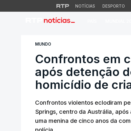
NOTÍCIAS
DESPORTO
PAÍS
MUNDIAL 2
Confrontos em cida
MUNDO
Confrontos em c
após detenção d
homicídio de cri
Confrontos violentos eclodiram per
Springs, centro da Austrália, após
uma menina de cinco anos da comu
polícia.