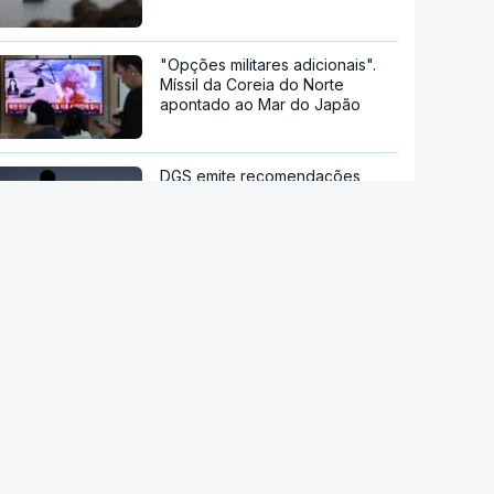
"Opções militares adicionais".
Míssil da Coreia do Norte
apontado ao Mar do Japão
DGS emite recomendações
para observação segura do
eclipse solar
Remoinhos no Sol baralham
satélites
Hipertensão, diabetes e tabaco.
Cientistas identificam três
fatores a controlar para atrasar
a demência