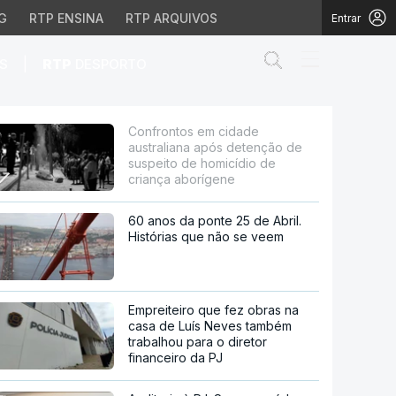
G
RTP ENSINA
RTP ARQUIVOS
Entrar
Abrir campo de
|
S
RTP
DESPORTO
tenção de suspeito de 
Confrontos em cidade
australiana após detenção de
suspeito de homicídio de
criança aborígene
60 anos da ponte 25 de Abril.
Histórias que não se veem
Empreiteiro que fez obras na
casa de Luís Neves também
trabalhou para o diretor
financeiro da PJ