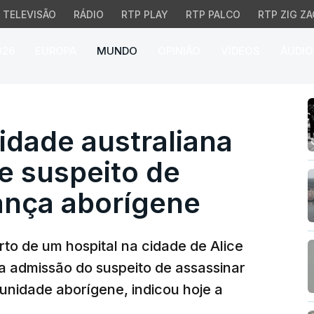
TELEVISÃO
RÁDIO
RTP PLAY
RTP PALCO
RTP ZIG ZA
026
EUROPA
MUNDO
OPINIÃO
VÍDEOS
ÁUDIO
de australiana após de
idade australiana
e suspeito de
ança aborígene
to de um hospital na cidade de Alice
 a admissão do suspeito de assassinar
nidade aborígene, indicou hoje a