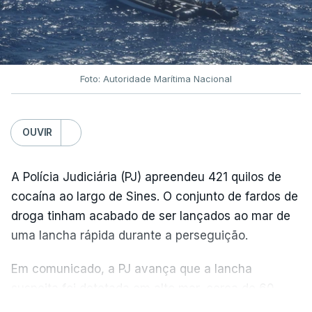
Foto: Autoridade Marítima Nacional
OUVIR
A Polícia Judiciária (PJ) apreendeu 421 quilos de
cocaína ao largo de Sines. O conjunto de fardos de
droga tinham acabado de ser lançados ao mar de
uma lancha rápida durante a perseguição.
Em comunicado, a PJ avança que a lancha
suspeita foi detetada em alto mar, cerca de 60
milhas náuticas ao largo de Sines.
VER MAIS