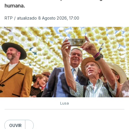
humana.
utilizam a costa nacional para o tráfico de droga.
RTP
/
atualizado 8 Agosto 2026, 17:00
c/ Lusa
Lusa
OUVIR