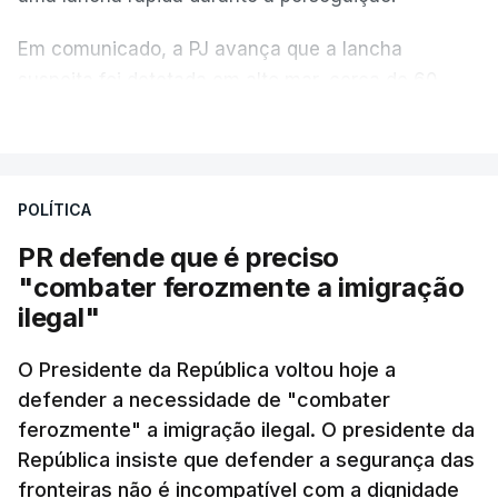
Em comunicado, a PJ avança que a lancha
suspeita foi detetada em alto mar, cerca de 60
milhas náuticas ao largo de Sines.
VER MAIS
A apreensão aconteceu na tarde desta sexta-feira,
desencadeando uma ação de prevenção
POLÍTICA
desencadeada pela Polícia Judiciária, em
PR defende que é preciso
articulação com a Marinha, a Autoridade Marítima
"combater ferozmente a imigração
Nacional e a Força Aérea.
ilegal"
O ano de 2026 tem sido um ano de recordes: foi
O Presidente da República voltou hoje a
apreendida mais cocaína até ao momento de que
defender a necessidade de "combater
em todo o ano de 2025.
ferozmente" a imigração ilegal. O presidente da
A ação de prevenção visa a deteção em alto mar
República insiste que defender a segurança das
de embarcações de alta velocidade (EAV) que
fronteiras não é incompatível com a dignidade