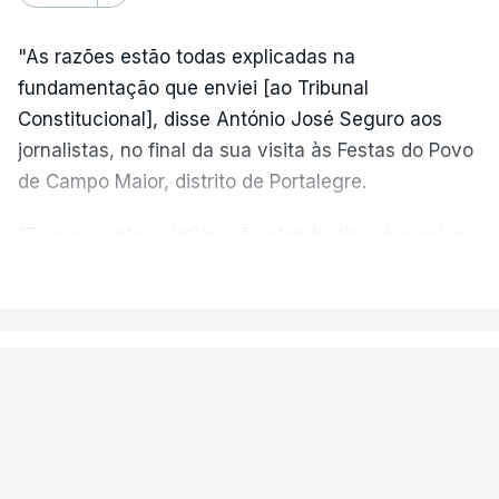
"As razões estão todas explicadas na
fundamentação que enviei [ao Tribunal
Constitucional], disse António José Seguro aos
jornalistas, no final da sua visita às Festas do Povo
de Campo Maior, distrito de Portalegre.
"Eu sou contra a imigração clandestina, é preciso
combater ferozmente a imigração ilegal,
VER MAIS
precisamos de regular a nossa imigração e
precisamos de defender as nossas fronteiras e
nada disto é incompatível com tratarmos com
PAÍS
dignidade as pessoas, designadamente menores e
Fogo de Fornos de Algodres
crianças", acrescentou.
novamente em resolução após dois
reacendimentos
António José Seguro mostrou dúvidas sobre se é