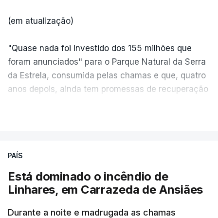
(em atualização)
"Quase nada foi investido dos 155 milhões que
foram anunciados" para o Parque Natural da Serra
da Estrela, consumida pelas chamas e que, quatro
anos depois, ainda tem promessas de recuperação
por cumprir.
VER MAIS
ERRO
100
PAÍS
ERROR ON HTML5 MEDIA ELEMENT
Está dominado o incêndio de
Linhares, em Carrazeda de Ansiães
ESTE CONTEÚDO ESTÁ NESTE
MOMENTO INDISPONÍVEL
Durante a noite e madrugada as chamas