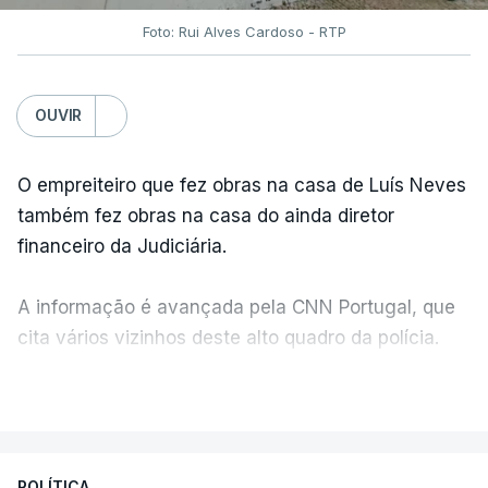
Foto: Rui Alves Cardoso - RTP
OUVIR
O empreiteiro que fez obras na casa de Luís Neves
também fez obras na casa do ainda diretor
financeiro da Judiciária.
A informação é avançada pela CNN Portugal, que
cita vários vizinhos deste alto quadro da polícia.
VER MAIS
Foi o diretor financeiro, Álvaro Pires, que assumiu a
responsabilidade de sugerir as instalações da
Construbarcelos para acolher um atrelado
POLÍTICA