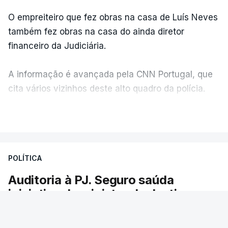
O empreiteiro que fez obras na casa de Luís Neves
também fez obras na casa do ainda diretor
financeiro da Judiciária.
A informação é avançada pela CNN Portugal, que
cita vários vizinhos deste alto quadro da polícia.
VER MAIS
Foi o diretor financeiro, Álvaro Pires, que assumiu a
responsabilidade de sugerir as instalações da
Construbarcelos para acolher um atrelado
POLÍTICA
apreendido numa operação de droga.
Auditoria à PJ. Seguro saúda
iniciativa da ministra da Justiça
O presidente da República saudou a auditoria