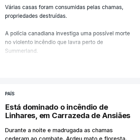
Várias casas foram consumidas pelas chamas,
propriedades destruídas.
A polícia canadiana investiga uma possível morte
no violento incêndio que lavra perto de
Summerland.
VER MAIS
Éum cenário de terror, descreve o primeiro-ministro
da Columbia Britânica, David Iby.
PAÍS
Está dominado o incêndio de
ERRO
100
Linhares, em Carrazeda de Ansiães
ERROR ON HTML5 MEDIA ELEMENT
Durante a noite e madrugada as chamas
ESTE CONTEÚDO ESTÁ NESTE
cederam ao combate. Ardeu mato e floresta.