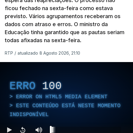
espera das reapreciações. O processo não
ficou fechado na sexta-feira como estava
previsto. Vários agrupamentos receberam os
dados com atraso e erros. O ministro da
Educação tinha garantido que as pautas seriam
todas afixadas na sexta-feira.
RTP
/
atualizado 8 Agosto 2026, 21:10
ERRO
100
ERROR ON HTML5 MEDIA ELEMENT
ESTE CONTEÚDO ESTÁ NESTE MOMENTO
INDISPONÍVEL