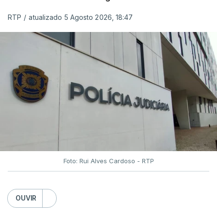
das reapreciações na sexta-feira".
RTP
/
atualizado 5 Agosto 2026, 18:47
Segundo os docentes, o processo de reapreciação
está a enfrentar vários constrangimentos. Há
casos em que faltam os modelos preenchidos
pelos alunos com a alegação justificativa para o
pedido de reapreciação, ou os documentos que os
relatores devem preencher.
"Este é um processo muito mais burocrático"
,
sublinhou Cristina Mota, afirmando que, além do
prazo apertado e do volume de trabalho, alguns
Foto: Rui Alves Cardoso - RTP
docentes não conseguem concluir as
reapreciações devido a documentação em falta.
OUVIR
Quanto aos exames da 2.ª fase, o ministro da