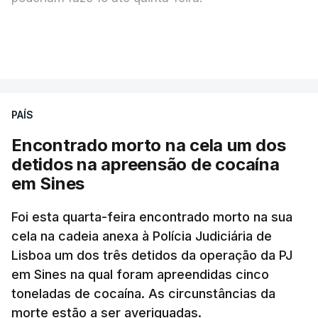
A intenção era que os resultados fossem
VER MAIS
publicados no dia seguinte (sexta-feira), o que
poderá não acontecer.
PAÍS
No domingo, estavam concluídos cerca de 50 por
cento dos mais de 20 mil pedidos de reapreciação,
Encontrado morto na cela um dos
mas Cristina Mota, porta-voz da Missão Escola
detidos na apreensão de cocaína
Pública, tem dúvidas de que o processo esteja
em Sines
concluído a tempo.
Foi esta quarta-feira encontrado morto na sua
cela na cadeia anexa à Polícia Judiciária de
"Durante o fim de semana e nos últimos dias,
Lisboa um dos três detidos da operação da PJ
apercebamo-nos que ainda estão a ser
em Sines na qual foram apreendidas cinco
convocados professores para reapreciações"
,
toneladas de cocaína. As circunstâncias da
disse a professora à agência Lusa.
"Será
morte estão a ser averiguadas.
praticamente impossível termos a totalidade