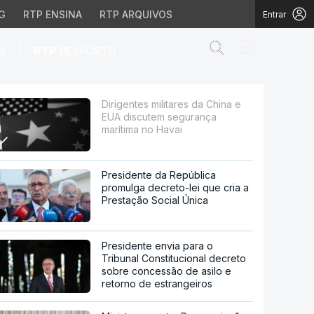
G
RTP ENSINA
RTP ARQUIVOS
Entrar
Abrir campo de
|
S
RTP
DESPORTO
tem segurança marítima
Dirigentes militares da China e
EUA discutem segurança
marítima no Havai
Presidente da República
promulga decreto-lei que cria a
Prestação Social Única
Presidente envia para o
Tribunal Constitucional decreto
sobre concessão de asilo e
retorno de estrangeiros