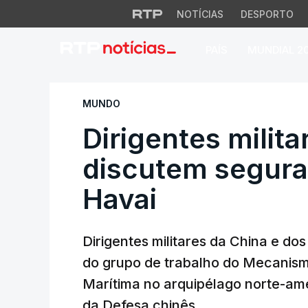
NOTÍCIAS
DESPORTO
PAÍS
MUNDIAL 2
Dirigentes militar
MUNDO
Dirigentes milit
discutem segura
Havai
Dirigentes militares da China e do
do grupo de trabalho do Mecanism
Marítima no arquipélago norte-ame
da Defesa chinês.