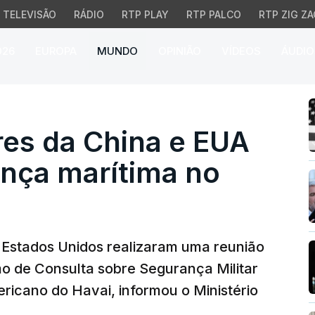
TELEVISÃO
RÁDIO
RTP PLAY
RTP PALCO
RTP ZIG ZA
026
EUROPA
MUNDO
OPINIÃO
VÍDEOS
ÁUDIO
es da China e EUA discu
ares da China e EUA
nça marítima no
s Estados Unidos realizaram uma reunião
o de Consulta sobre Segurança Militar
ricano do Havai, informou o Ministério