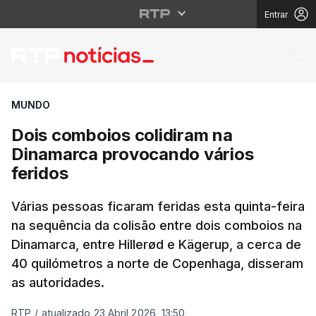
Entrar
Dois comboios colidir
MUNDO
Dois comboios colidiram na
Dinamarca provocando vários
feridos
Várias pessoas ficaram feridas esta quinta-feira
na sequência da colisão entre dois comboios na
Dinamarca, entre Hillerød e Kägerup, a cerca de
40 quilómetros a norte de Copenhaga, disseram
as autoridades.
RTP
/
atualizado 23 Abril 2026, 13:50