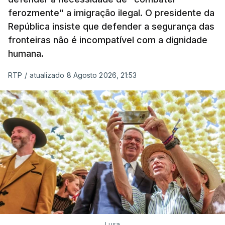
em todo o ano de 2025.
ferozmente" a imigração ilegal. O presidente da
A ação de prevenção visa a deteção em alto mar
República insiste que defender a segurança das
de embarcações de alta velocidade (EAV) que
fronteiras não é incompatível com a dignidade
humana.
utilizam a costa nacional para o tráfico de droga.
RTP
/
atualizado 8 Agosto 2026, 21:53
c/ Lusa
Lusa