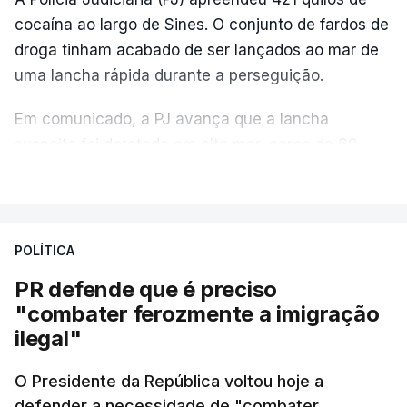
cocaína ao largo de Sines. O conjunto de fardos de
droga tinham acabado de ser lançados ao mar de
uma lancha rápida durante a perseguição.
Em comunicado, a PJ avança que a lancha
suspeita foi detetada em alto mar, cerca de 60
milhas náuticas ao largo de Sines.
VER MAIS
A apreensão aconteceu na tarde desta sexta-feira,
desencadeando uma ação de prevenção
POLÍTICA
desencadeada pela Polícia Judiciária, em
PR defende que é preciso
articulação com a Marinha, a Autoridade Marítima
"combater ferozmente a imigração
Nacional e a Força Aérea.
ilegal"
O ano de 2026 tem sido um ano de recordes: foi
O Presidente da República voltou hoje a
apreendida mais cocaína até ao momento de que
defender a necessidade de "combater