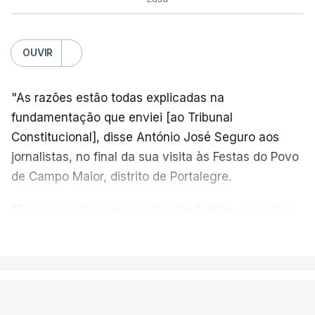
OUVIR
"As razões estão todas explicadas na
fundamentação que enviei [ao Tribunal
Constitucional], disse António José Seguro aos
jornalistas, no final da sua visita às Festas do Povo
de Campo Maior, distrito de Portalegre.
"Eu sou contra a imigração clandestina, é preciso
combater ferozmente a imigração ilegal,
VER MAIS
precisamos de regular a nossa imigração e
precisamos de defender as nossas fronteiras e
nada disto é incompatível com tratarmos com
PAÍS
dignidade as pessoas, designadamente menores e