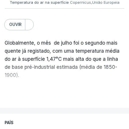
Temperatura do ar na superfície
Copernicus,União Europeia
OUVIR
Globalmente, o mês de julho foi o segundo mais
quente já registado, com uma temperatura média
do ar à superfície 1,47°C mais alta do que a linha
de base pré-industrial estimada (média de 1850-
1900).
A Europa Ocidental vivenciou o período de
VER MAIS
junho-julho mais quente já registado
,
e julho
apresentou a terceira e a quarta ondas de calor
desde maio, marcando uma sequência
PAÍS
excecional de calor extremo neste verão.