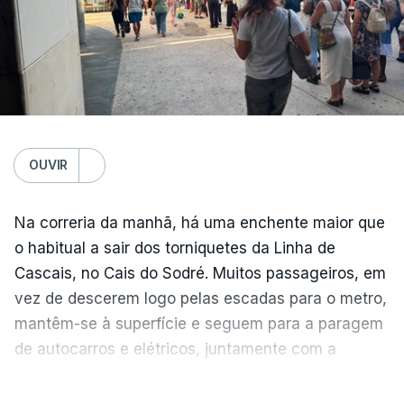
para a região”.
OUVIR
Na correria da manhã, há uma enchente maior que
o habitual a sair dos torniquetes da Linha de
Cascais, no Cais do Sodré. Muitos passageiros, em
vez de descerem logo pelas escadas para o metro,
mantêm-se à superfície e seguem para a paragem
de autocarros e elétricos, juntamente com a
enchente que vem dos barcos da margem sul do
VER MAIS
Tejo.