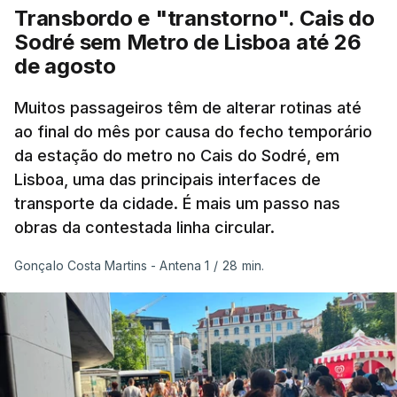
Transbordo e "transtorno". Cais do
Embora estas tenham sido menos intensas do que
Sodré sem Metro de Lisboa até 26
as ondas de calor de junho, a sequência geral de
de agosto
ondas de calor desde maio permanece excecional
para a região.
Muitos passageiros têm de alterar rotinas até
ao final do mês por causa do fecho temporário
da estação do metro no Cais do Sodré, em
São os dados do mais recente relatório do
Lisboa, uma das principais interfaces de
Copernicus, o sistema de Observação da Terra
transporte da cidade. É mais um passo nas
do programa espacial da União Europeia.
obras da contestada linha circular.
Samantha Burgess, Líder Estratégica para o Clima
Gonçalo Costa Martins - Antena 1
/
28 min.
no Centro Europeu de Previsões Meteorológicas de
Médio Prazo, reforça que "julho de 2026 foi o
terceiro mês consecutivo de calor excecional na
Europa Ocidental, elevando a temperatura
combinada de junho e julho a um novo recorde