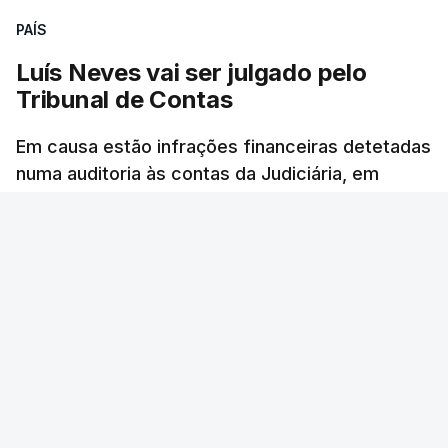
PAÍS
Luís Neves vai ser julgado pelo
Tribunal de Contas
Em causa estão infrações financeiras detetadas
numa auditoria às contas da Judiciária, em
2023, quando o agora ministro da Administração
Interna era diretor-nacional daquela polícia.
40 min.
Rita Soares - RTP Antena 1
/