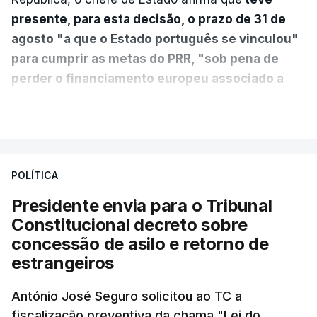
presente, para esta decisão, o prazo de 31 de
agosto "a que o Estado português se vinculou"
para cumprir as metas do PRR, "sob pena de
perder o financiamento europeu associado a
essa reforma específica".
VER MAIS
António José Seguro entende que a reforma reúne
treze apoios sociais "num só" e pretende "tornar o
POLÍTICA
sistema mais simples, mais justo e transparente".
Presidente envia para o Tribunal
"Sempre que seja possível reduzir burocracias,
Constitucional decreto sobre
eliminar sobreposições e garantir que os apoios
concessão de asilo e retorno de
chegam a quem mais necessita, estaremos a dar
estrangeiros
um passo na direção certa", argumenta o
António José Seguro solicitou ao TC a
Presidente da República.
fiscalização preventiva da chama "Lei do